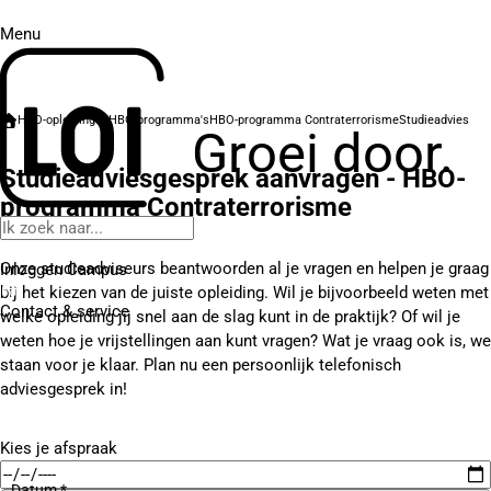
Menu
HBO-opleidingen
HBO-programma's
HBO-programma Contraterrorisme
Studieadvies
Groei door.
Studieadviesgesprek aanvragen - HBO-
programma Contraterrorisme
Onze studieadviseurs beantwoorden al je vragen en helpen je graag
Inloggen Campus
bij het kiezen van de juiste opleiding. Wil je bijvoorbeeld weten met
Contact
& service
welke opleiding jij snel aan de slag kunt in de praktijk? Of wil je
weten hoe je vrijstellingen aan kunt vragen? Wat je vraag ook is, we
staan voor je klaar. Plan nu een persoonlijk telefonisch
adviesgesprek in!
Kies je afspraak
Datum *