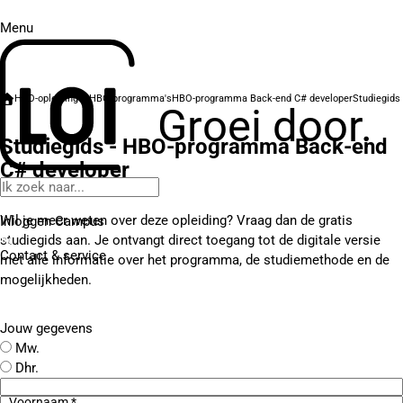
Menu
HBO-opleidingen
HBO-programma's
HBO-programma Back-end C# developer
Studiegids
Groei door.
Studiegids - HBO-programma Back-end
C# developer
Wil je meer weten over deze opleiding? Vraag dan de gratis
Inloggen Campus
studiegids aan. Je ontvangt direct toegang tot de digitale versie
Contact
& service
met alle informatie over het programma, de studiemethode en de
mogelijkheden.
Jouw gegevens
Mw.
Dhr.
Voornaam *