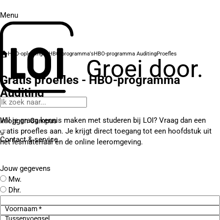
Menu
HBO-opleidingen
HBO-programma's
HBO-programma Auditing
Proefles
Groei door.
Gratis proefles - HBO-programma
Auditing
Wil je graag kennis maken met studeren bij LOI? Vraag dan een
Inloggen Campus
gratis proefles aan. Je krijgt direct toegang tot een hoofdstuk uit
Contact
& service
het lesmateriaal en de online leeromgeving.
Jouw gegevens
Mw.
Dhr.
Voornaam *
Tussenvoegsel