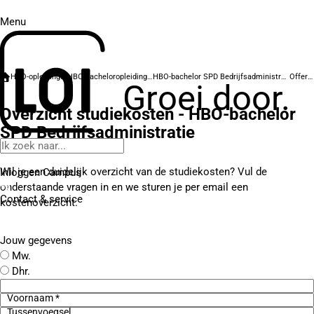
Menu
HBO-opleidingen
HBO-bacheloropleidingen
HBO-bachelor SPD Bedrijfsadministratie
Offerte
Groei door.
Overzicht studiekosten - HBO-bachelor
SPD Bedrijfsadministratie
Wil je een duidelijk overzicht van de studiekosten? Vul de
Inloggen Campus
onderstaande vragen in en we sturen je per email een
Contact
& service
kostenoverzicht.
Jouw gegevens
Mw.
Dhr.
Voornaam *
Tussenvoegsel