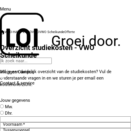
Menu
VWO-HAVO-VMBO
VWO
VWO Scheikunde
Offerte
Groei door.
Overzicht studiekosten - VWO
Scheikunde
Wil je een duidelijk overzicht van de studiekosten? Vul de
Inloggen Campus
onderstaande vragen in en we sturen je per email een
Contact
& service
kostenoverzicht.
Jouw gegevens
Mw.
Dhr.
Voornaam *
Tussenvoegsel