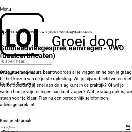
Menu
VWO-HAVO-VMBO
VWO
VWO (deelcertificaten)
Studieadvies
Groei door.
Studieadviesgesprek aanvragen - VWO
(deelcertificaten)
Onze studieadviseurs beantwoorden al je vragen en helpen je graag
Inloggen Campus
bij het kiezen van de juiste opleiding. Wil je bijvoorbeeld weten met
Contact
& service
welke opleiding jij snel aan de slag kunt in de praktijk? Of wil je
weten hoe je vrijstellingen aan kunt vragen? Wat je vraag ook is, we
staan voor je klaar. Plan nu een persoonlijk telefonisch
adviesgesprek in!
Kies je afspraak
Datum *