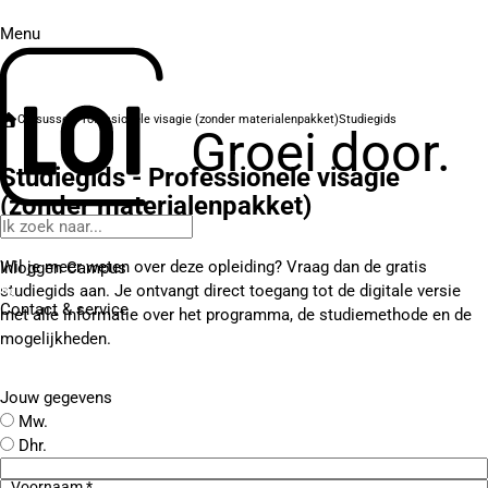
Menu
Cursussen
Professionele visagie (zonder materialenpakket)
Studiegids
Groei door.
Studiegids - Professionele visagie
(zonder materialenpakket)
Wil je meer weten over deze opleiding? Vraag dan de gratis
Inloggen Campus
studiegids aan. Je ontvangt direct toegang tot de digitale versie
Contact
& service
met alle informatie over het programma, de studiemethode en de
mogelijkheden.
Jouw gegevens
Mw.
Dhr.
Voornaam *