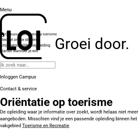
Menu
Cursussen
Oriëntatie op toerisme
Groei door.
Flexibel online studeren
Altijd persoonlijke begeleiding
Starten wanneer je wilt
Inloggen Campus
Contact
& service
Oriëntatie op toerisme
De opleiding waar je informatie over zoekt, wordt helaas niet meer
aangeboden. Misschien vind je een passende opleiding binnen het
vakgebied
Toerisme en Recreatie
.