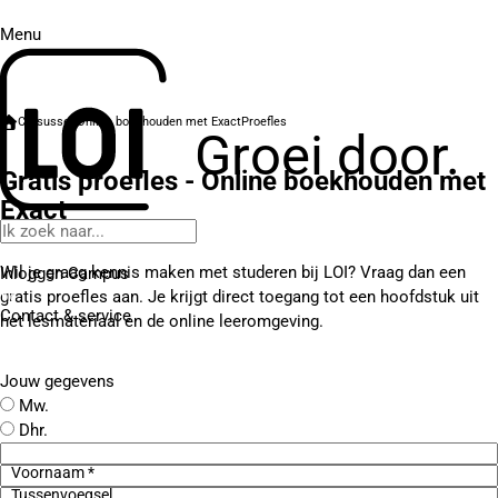
Menu
Cursussen
Online boekhouden met Exact
Proefles
Groei door.
Gratis proefles - Online boekhouden met
Exact
Wil je graag kennis maken met studeren bij LOI? Vraag dan een
Inloggen Campus
gratis proefles aan. Je krijgt direct toegang tot een hoofdstuk uit
Contact
& service
het lesmateriaal en de online leeromgeving.
Jouw gegevens
Mw.
Dhr.
Voornaam *
Tussenvoegsel