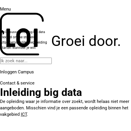
Menu
Cursussen
Inleiding big data
Groei door.
Flexibel online studeren
Altijd persoonlijke begeleiding
Starten wanneer je wilt
Inloggen Campus
Contact
& service
Inleiding big data
De opleiding waar je informatie over zoekt, wordt helaas niet meer
aangeboden. Misschien vind je een passende opleiding binnen het
vakgebied
ICT
.