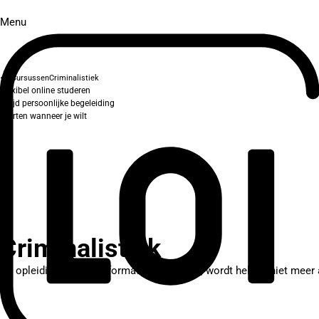
Menu
Cursussen
Criminalistiek
Flexibel online studeren
Altijd persoonlijke begeleiding
Starten wanneer je wilt
Criminalistiek
De opleiding waar je informatie over zoekt, wordt helaas niet mee