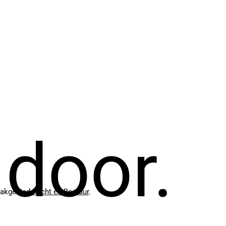
 door.
 vakgebied
Recht en Bestuur
.