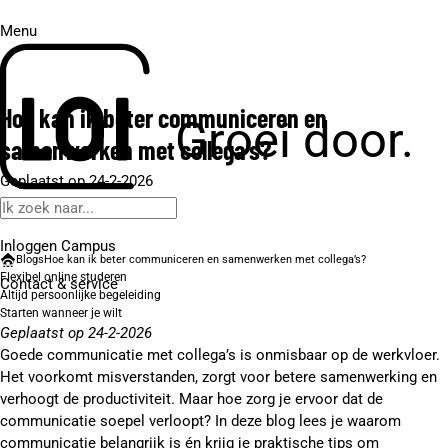
Menu
Hoe kan ik beter communiceren en
Groei door.
samenwerken met collega’s?
Geplaatst op 24-2-2026
Inloggen Campus
Blogs
Hoe kan ik beter communiceren en samenwerken met collega’s?
Flexibel online studeren
Contact
& service
Altijd persoonlijke begeleiding
Starten wanneer je wilt
Geplaatst op 24-2-2026
Goede communicatie met collega’s is onmisbaar op de werkvloer.
Het voorkomt misverstanden, zorgt voor betere samenwerking en
verhoogt de productiviteit. Maar hoe zorg je ervoor dat de
communicatie soepel verloopt? In deze blog lees je waarom
communicatie belangrijk is én krijg je praktische tips om