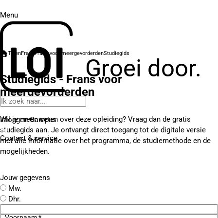
Menu
Talen
Frans
Frans voor meergevorderden
Studiegids
Groei door.
Studiegids - Frans voor
meergevorderden
Wil je meer weten over deze opleiding? Vraag dan de gratis
Inloggen Campus
studiegids aan. Je ontvangt direct toegang tot de digitale versie
Contact
& service
met alle informatie over het programma, de studiemethode en de
mogelijkheden.
Jouw gegevens
Mw.
Dhr.
Voornaam *