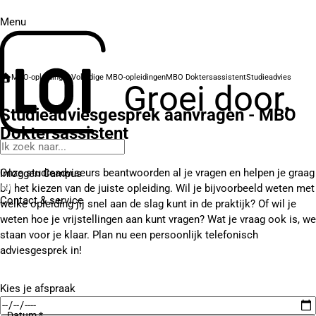
Menu
MBO-opleidingen
Volledige MBO-opleidingen
MBO Doktersassistent
Studieadvies
Groei door.
Studieadviesgesprek aanvragen - MBO
Doktersassistent
Onze studieadviseurs beantwoorden al je vragen en helpen je graag
Inloggen Campus
bij het kiezen van de juiste opleiding. Wil je bijvoorbeeld weten met
Contact
& service
welke opleiding jij snel aan de slag kunt in de praktijk? Of wil je
weten hoe je vrijstellingen aan kunt vragen? Wat je vraag ook is, we
staan voor je klaar. Plan nu een persoonlijk telefonisch
adviesgesprek in!
Kies je afspraak
Datum *