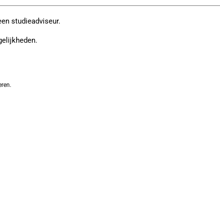
een studieadviseur.
gelijkheden.
eren.