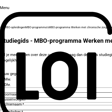
Menu
MBO-opleidingen
MBO-programma's
MBO-programma Werken met chronische zorgvrag
Studiegids - MBO-programma Werken met
Wil je meer weten over deze opleiding? Vraag dan de gratis studieg
mogelijkheden.
Jouw gegevens
Mw.
Dhr.
Voornaam *
Tussenvoegsel
Achternaam *
E-mailadres *