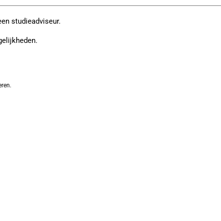
een studieadviseur.
gelijkheden.
eren.