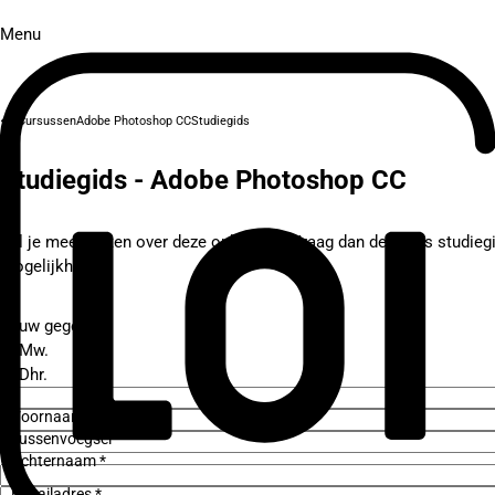
Menu
Cursussen
Adobe Photoshop CC
Studiegids
Studiegids - Adobe Photoshop CC
Wil je meer weten over deze opleiding? Vraag dan de gratis studieg
mogelijkheden.
Jouw gegevens
Mw.
Dhr.
Voornaam *
Tussenvoegsel
Achternaam *
E-mailadres *