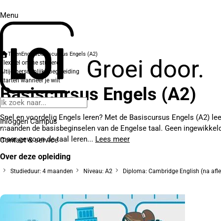
Menu
Talen
Engels
Basiscursus Engels (A2)
Groei door.
Flexibel online studeren
Altijd persoonlijke begeleiding
Starten wanneer je wilt
Basiscursus Engels (A2)
Snel en voordelig Engels leren? Met de Basiscursus Engels (A2) leer 
Inloggen Campus
maanden de basisbeginselen van de Engelse taal. Geen ingewikkel
maar gewoon de taal leren...
Lees meer
Contact
& service
Over deze opleiding
Studieduur: 4 maanden
Niveau: A2
Diploma: Cambridge English (na af