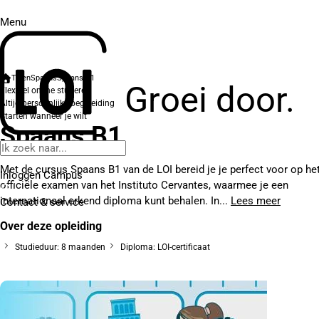
Menu
Talen
Spaans
Spaans B1
Groei door.
Flexibel online studeren
Altijd persoonlijke begeleiding
Starten wanneer je wilt
Spaans B1
Met de cursus Spaans B1 van de LOI bereid je je perfect voor op he
Inloggen Campus
officiële examen van het Instituto Cervantes, waarmee je een
internationaal erkend diploma kunt behalen. In...
Lees meer
Contact
& service
Over deze opleiding
Studieduur: 8 maanden
Diploma: LOI-certificaat