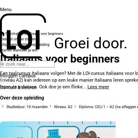
Menu
Talen
Italiaans
Italiaans voor beginners
Groei door.
Flexibel online studeren
Altijd persoonlijke begeleiding
Starten wanneer je wilt
Italiaans voor beginners
Een taalcursus Italiaans volgen? Met de LOI-cursus Italiaans voor 
Inloggen Campus
(niveau A2) kan iedereen op een leuke manier Italiaans leren spreke
lezen én schrijven. Ook doe je een flinke...
Lees meer
Contact
& service
Over deze opleiding
Studieduur: 10 maanden
Niveau: A2
Diploma: CELI 1 – A2 (na afleggen 