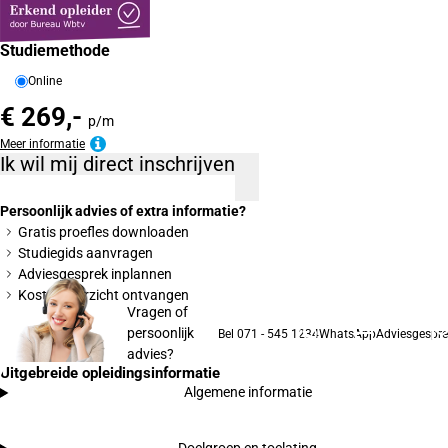
Studiemethode
Online
€ 269,-
p/m
Meer informatie
Ik wil mij direct inschrijven
Persoonlijk advies of extra informatie?
Gratis proefles downloaden
Studiegids aanvragen
Adviesgesprek inplannen
Kostenoverzicht ontvangen
Vragen of
persoonlijk
Bel 071 - 545 1234
WhatsApp
Adviesgespre
advies?
Uitgebreide opleidingsinformatie
Algemene informatie