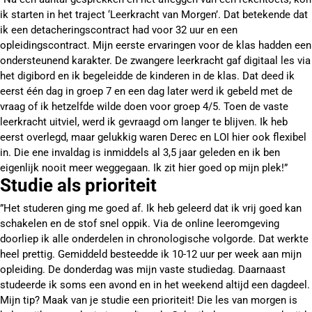
ik starten in het traject ‘Leerkracht van Morgen’. Dat betekende dat
ik een detacheringscontract had voor 32 uur en een
opleidingscontract. Mijn eerste ervaringen voor de klas hadden een
ondersteunend karakter. De zwangere leerkracht gaf digitaal les via
het digibord en ik begeleidde de kinderen in de klas. Dat deed ik
eerst één dag in groep 7 en een dag later werd ik gebeld met de
vraag of ik hetzelfde wilde doen voor groep 4/5. Toen de vaste
leerkracht uitviel, werd ik gevraagd om langer te blijven. Ik heb
eerst overlegd, maar gelukkig waren Derec en LOI hier ook flexibel
in. Die ene invaldag is inmiddels al 3,5 jaar geleden en ik ben
eigenlijk nooit meer weggegaan. Ik zit hier goed op mijn plek!”
Studie als prioriteit
”Het studeren ging me goed af. Ik heb geleerd dat ik vrij goed kan
schakelen en de stof snel oppik. Via de online leeromgeving
doorliep ik alle onderdelen in chronologische volgorde. Dat werkte
heel prettig. Gemiddeld besteedde ik 10-12 uur per week aan mijn
opleiding. De donderdag was mijn vaste studiedag. Daarnaast
studeerde ik soms een avond en in het weekend altijd een dagdeel.
Mijn tip? Maak van je studie een prioriteit! Die les van morgen is