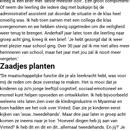
kreeg ik een brief met ‘beste meester ooit’. Een groot compliment!
Of neem die leerling die iedere dag met buikpijn bij de
administratief assistent zat doordat de situatie in de klas heel
onveilig was. Ik heb toen samen met een collega die klas
overgenomen en we hebben stevig opgetreden om die veiligheid
weer terug te brengen. Anderhalf jaar later, toen die leerling naar
groep acht ging, kreeg ik een brief: ‘Je hebt gezorgd dat ik weer
met plezier naar school ging. Over 30 jaar zal ik me niet alles meer
herinneren van school, maar het jaar met jou zal ik nooit meer
vergeten.’
Zaadjes planten
”De maatschappelijke functie die je als leerkracht hebt, was voor
mij de reden om deze overstap te maken. Het is mooi dat je
kinderen op zo’n jonge leeftijd cognitief, sociaal-emotioneel en
moreel kunt helpen opvoeden en ontwikkelen. Ik heb bijvoorbeeld
weleens iets laten zien over de kledingindustrie in Myanmar en
toen hadden we het ook over Vinted. Dan zie je kinderen eerst
kijken van ‘ieuw…tweedehands’. Maar drie jaar later in groep acht
komen ze ineens naar je toe: ‘Hoeveel dingen heb jij aan van
Vinted? Ik heb dit en dit en dit…allemaal tweedehands. En jij?’ Je