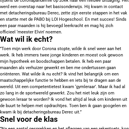
tijdens de coronapandemie op zoek naar een nieuwe uitdaging. Het
werd een overstap naar het basisonderwijs. Hij kwam in contact
met detacheringsbureau Derec, zette zijn eerste stappen in het vak
en startte met de PABO bij LOI Hogeschool. En met succes! Sinds
een paar maanden is hij bevoegd leerkracht en mag hij zich
officieel ‘meester Elvin’ noemen.
Wat wil ik echt?
”Toen mijn werk door Corona stopte, wilde ik snel weer aan het
werk. Ik heb immers twee jonge kinderen en moest ook gewoon
mijn hypotheek en boodschappen betalen. Ik heb een paar
maanden als verhuizer gewerkt en ben me ondertussen gaan
oriënteren. Wat wilde ik nu echt? Ik vind het belangrijk om een
maatschappelijke functie te hebben en iets bij te dragen aan de
wereld. Uit een competentietest kwam ‘gymleraar’. Maar ik had al
zo lang in de sportwereld gewerkt. Zou het niet leuk zijn om
gewoon leraar te worden? Ik vond het altijd al leuk om kinderen uit
de buurt te helpen met opdrachtjes. Toen ben ik gaan googelen en
kwam ik bij detacheringsbureau Derec uit.”
Snel voor de klas
”Na een aantal gesprekken en het afleggen van een rekentoets, kon