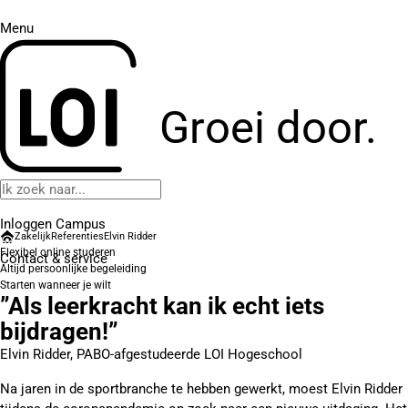
Menu
Groei door.
Inloggen Campus
Zakelijk
Referenties
Elvin Ridder
Flexibel online studeren
Contact
& service
Altijd persoonlijke begeleiding
Starten wanneer je wilt
”Als leerkracht kan ik echt iets
bijdragen!”
Elvin Ridder, PABO-afgestudeerde LOI Hogeschool
Na jaren in de sportbranche te hebben gewerkt, moest Elvin Ridder