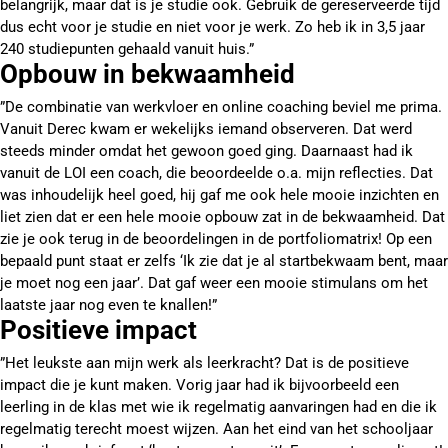
belangrijk, maar dat is je studie ook. Gebruik de gereserveerde tijd
dus echt voor je studie en niet voor je werk. Zo heb ik in 3,5 jaar
240 studiepunten gehaald vanuit huis.”
Opbouw in bekwaamheid
”De combinatie van werkvloer en online coaching beviel me prima.
Vanuit Derec kwam er wekelijks iemand observeren. Dat werd
steeds minder omdat het gewoon goed ging. Daarnaast had ik
vanuit de LOI een coach, die beoordeelde o.a. mijn reflecties. Dat
was inhoudelijk heel goed, hij gaf me ook hele mooie inzichten en
liet zien dat er een hele mooie opbouw zat in de bekwaamheid. Dat
zie je ook terug in de beoordelingen in de portfoliomatrix! Op een
bepaald punt staat er zelfs ‘Ik zie dat je al startbekwaam bent, maar
je moet nog een jaar’. Dat gaf weer een mooie stimulans om het
laatste jaar nog even te knallen!”
Positieve impact
”Het leukste aan mijn werk als leerkracht? Dat is de positieve
impact die je kunt maken. Vorig jaar had ik bijvoorbeeld een
leerling in de klas met wie ik regelmatig aanvaringen had en die ik
regelmatig terecht moest wijzen. Aan het eind van het schooljaar