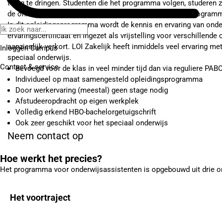
terug te dringen. Studenten die het programma volgen, studeren ze
de online leeromgeving LOI Campus. Met dit opleidingsprogramma 
In dit opleidingsprogramma wordt de kennis en ervaring van onde
ervaringscertificaat en ingezet als vrijstelling voor verschillende
aanzienlijk verkort. LOI Zakelijk heeft inmiddels veel ervaring 
Inloggen Campus
speciaal onderwijs.
Contact
& service
Bevoegd voor de klas in veel minder tijd dan via reguliere PAB
Individueel op maat samengesteld opleidingsprogramma
Door werkervaring (meestal) geen stage nodig
Afstudeeropdracht op eigen werkplek
Volledig erkend HBO-bachelorgetuigschrift
Ook zeer geschikt voor het speciaal onderwijs
Neem contact op
Hoe werkt het precies?
Het programma voor onderwijsassistenten is opgebouwd uit drie o
Het voortraject