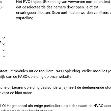
rs
Het EVC-traject (Erkenning van verworven competenties)
O-
dat geselecteerde deelnemers doorlopen, leidt tot
ervaringscertificaten. Deze certificaten worden verzilverd 
vrijstelling.
?
 uit modules uit de reguliere PABO-opleiding. Welke modules je vol
kijk dan de
PABO-opleiding
op onze website.
helor Lerarenopleiding basisonderwijs) heeft de deelnemende stude
 voor de klas staan.
ft LOI Hogeschool als enige particuliere opleider, naast de NVAO-acc