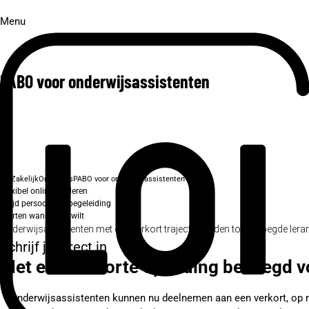
Menu
PABO voor onderwijsassistenten
Zakelijk
Onderwijs
PABO voor onderwijsassistenten
Flexibel online studeren
Altijd persoonlijke begeleiding
Starten wanneer je wilt
Onderwijsassistenten met een verkort traject opleiden tot bevoegde lera
Schrijf je direct in
Met een verkorte opleiding bevoegd v
Onderwijsassistenten kunnen nu deelnemen aan een verkort, op