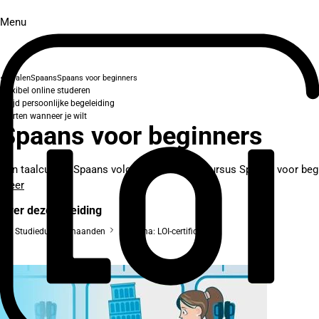
Menu
Talen
Spaans
Spaans voor beginners
Flexibel online studeren
Altijd persoonlijke begeleiding
Starten wanneer je wilt
Spaans voor beginners
Een taalcursus Spaans volgen? Met de LOI-cursus Spaans voor beginn
meer
Over deze opleiding
Studieduur: 8 maanden
Diploma: LOI-certificaat