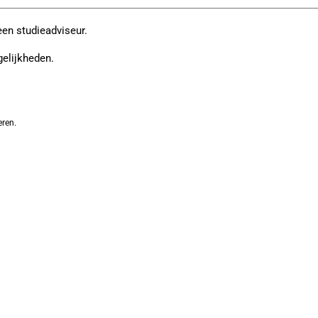
een studieadviseur.
gelijkheden.
eren.