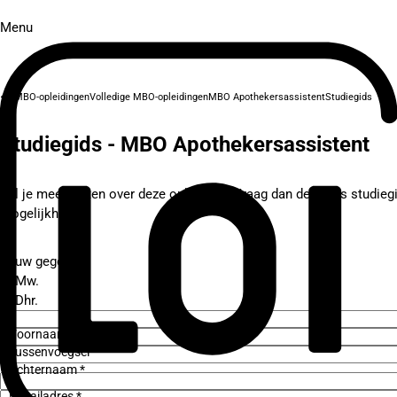
Menu
MBO-opleidingen
Volledige MBO-opleidingen
MBO Apothekersassistent
Studiegids
Studiegids - MBO Apothekersassistent
Wil je meer weten over deze opleiding? Vraag dan de gratis studieg
mogelijkheden.
Jouw gegevens
Mw.
Dhr.
Voornaam *
Tussenvoegsel
Achternaam *
E-mailadres *