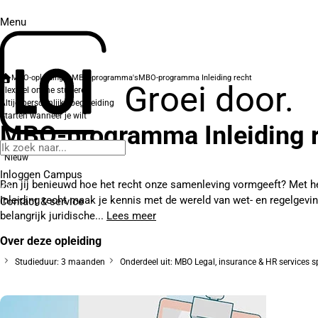
Menu
MBO-opleidingen
MBO-programma's
MBO-programma Inleiding recht
Groei door.
Flexibel online studeren
Altijd persoonlijke begeleiding
Starten wanneer je wilt
MBO-programma Inleiding 
Nieuw
Inloggen Campus
Ben jij benieuwd hoe het recht onze samenleving vormgeeft? Met
Inleiding recht maak je kennis met de wereld van wet- en regelgevi
Contact
& service
belangrijk juridische...
Lees meer
Over deze opleiding
Studieduur: 3 maanden
Onderdeel uit: MBO Legal, insurance & HR services sp