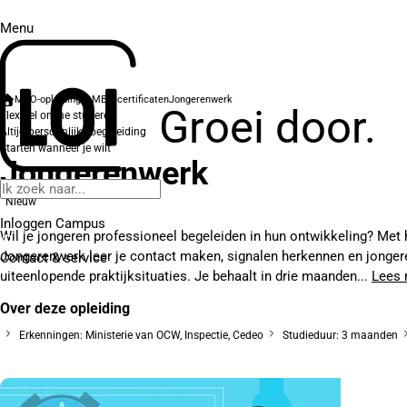
Menu
MBO-opleidingen
MBO-certificaten
Jongerenwerk
Groei door.
Flexibel online studeren
Altijd persoonlijke begeleiding
Starten wanneer je wilt
Jongerenwerk
Nieuw
Inloggen Campus
Wil je jongeren professioneel begeleiden in hun ontwikkeling? Met 
Jongerenwerk leer je contact maken, signalen herkennen en jonger
Contact
& service
uiteenlopende praktijksituaties. Je behaalt in drie maanden...
Lees 
Over deze opleiding
Erkenningen: Ministerie van OCW, Inspectie, Cedeo
Studieduur: 3 maanden