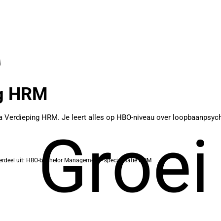
g HRM
Verdieping HRM. Je leert alles op HBO-niveau over loopbaanpsychol
Groei
rdeel uit: HBO-bachelor Management - specialisatie HRM