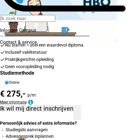
Inloggen Campus
Contact
& service
Nu starten = snel een waardevol diploma
Inclusief vakliteratuur
Praktijkgerichte opleiding
Geen vooropleiding nodig
Studiemethode
Online
€ 275,-
p/m
Meer informatie
Ik wil mij direct inschrijven
Persoonlijk advies of extra informatie?
Studiegids aanvragen
Adviesgesprek inplannen