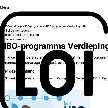
Menu
HBO-opleidingen
HBO-programma's
HBO-programma Verdieping HRM
Flexibel online studeren
Altijd persoonlijke begeleiding
Starten wanneer je wilt
HBO-programma Verdiepin
Zet nu de volgende stap in je HRM-carrière met het HBO-programma 
humanresourcesmanagement biedt een...
Lees meer
Over deze opleiding
Studieduur: 7 maanden
Diploma: HBO-programma Verdieping HRM
Onde