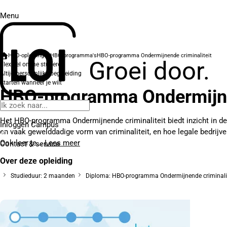
Menu
HBO-opleidingen
HBO-programma's
HBO-programma Ondermijnende criminaliteit
Groei door.
Flexibel online studeren
Altijd persoonlijke begeleiding
Starten wanneer je wilt
HBO-programma Ondermijnen
Het HBO-programma Ondermijnende criminaliteit biedt inzicht in d
Inloggen Campus
en vaak gewelddadige vorm van criminaliteit, en hoe legale bedrijven
Ook leer je...
Lees meer
Contact
& service
Over deze opleiding
Studieduur: 2 maanden
Diploma: HBO-programma Ondermijnende criminalit