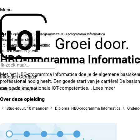
Menu
HBO-opleidingen
HBO-programma's
HBO-programma Informatica
Groei door.
Flexibel online studeren
Altijd persoonlijke begeleiding
Starten wanneer je wilt
HBO-programma Informati
Met het HBO-programma Informatica doe je de algemene basiskenni
Inloggen Campus
professional nodig heeft. Een goede start van je carrière! De basi
aan op de internationale ICT-competenties...
Lees meer
Contact
& service
Over deze opleiding
Studieduur: 10 maanden
Diploma: HBO-programma Informatica
Onderde