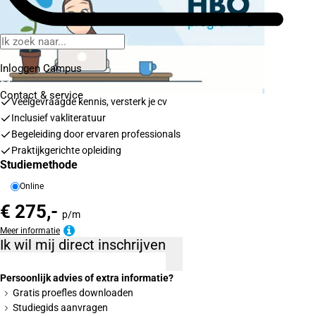
Inloggen Campus
Contact
& service
Veelgevraagde kennis, versterk je cv
Inclusief vakliteratuur
Begeleiding door ervaren professionals
Praktijkgerichte opleiding
Studiemethode
Online
€ 275,-
p/m
Meer informatie
Ik wil mij direct inschrijven
Persoonlijk advies of extra informatie?
Gratis proefles downloaden
Studiegids aanvragen