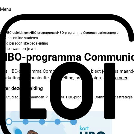
Menu
HBO-opleidingen
HBO-programma's
HBO-programma Communicatiestrategie
Flexibel online studeren
Altijd persoonlijke begeleiding
Starten wanneer je wilt
HBO-programma Communica
Het HBO-programma Communicatiestrategie biedt je in zes maanden e
marketingcommunicatie, storytelling, brand design,...
Lees meer
Over deze opleiding
Studieduur: 7 maanden
Diploma: HBO-programma Communicatiestrategie