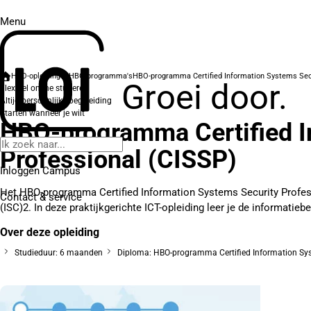
Menu
HBO-opleidingen
HBO-programma's
HBO-programma Certified Information Systems Secu
Groei door.
Flexibel online studeren
Altijd persoonlijke begeleiding
Starten wanneer je wilt
HBO-programma Certified I
Professional (CISSP)
Inloggen Campus
Het HBO-programma Certified Information Systems Security Professi
Contact
& service
(ISC)2. In deze praktijkgerichte ICT-opleiding leer je de informatieb
Over deze opleiding
Studieduur: 6 maanden
Diploma: HBO-programma Certified Information Sys