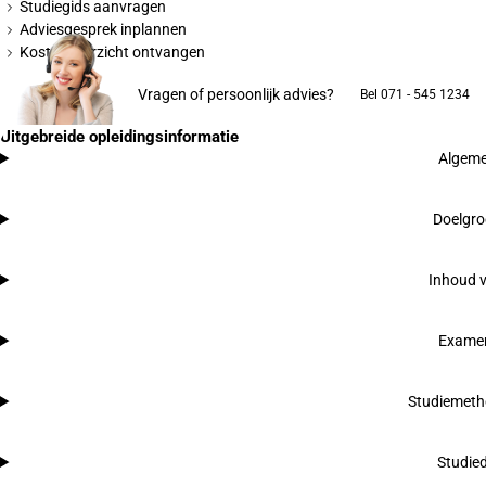
Studiegids aanvragen
Adviesgesprek inplannen
Kostenoverzicht ontvangen
Vragen of persoonlijk advies?
Bel 071 - 545 1234
Uitgebreide opleidingsinformatie
Algeme
Doelgro
Inhoud v
Examen
Studiemeth
Studie