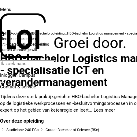
Menu
HBO-opleidingen
HBO-bacheloropleidingen
Groei door.
Flexibel online studeren
Altijd persoonlijke begeleiding
Starten wanneer je wilt
HBO-bachelor Logistics m
- specialisatie ICT en
Inloggen Campus
verandermanagement
Contact
& service
Tijdens deze sterk praktijkgerichte HBO-bachelor Logistics Managem
op de logistieke werkprocessen en -besluitvormingsprocessen in o
expert op het gebied van ketenregie en leert...
Lees meer
Over deze opleiding
Studielast: 240 EC's
Graad: Bachelor of Science (BSc)