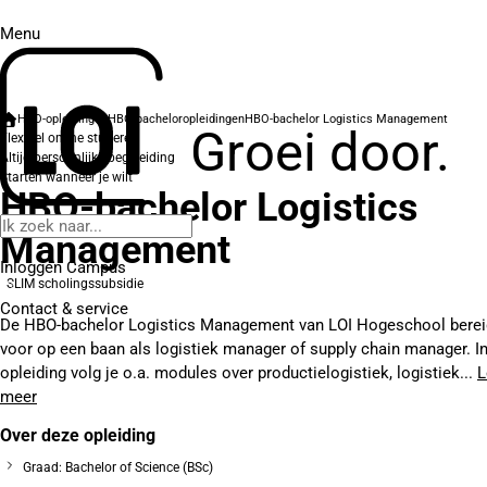
Menu
HBO-opleidingen
HBO-bacheloropleidingen
HBO-bachelor Logistics Management
Groei door.
Flexibel online studeren
Altijd persoonlijke begeleiding
Starten wanneer je wilt
HBO-bachelor Logistics
Management
Inloggen Campus
SLIM scholingssubsidie
Contact
& service
De HBO-bachelor Logistics Management van LOI Hogeschool bereid
voor op een baan als logistiek manager of supply chain manager. I
opleiding volg je o.a. modules over productielogistiek, logistiek...
L
meer
Over deze opleiding
Graad: Bachelor of Science (BSc)