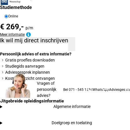
Studiemethode
Online
€ 269,-
p/m
Meer informatie
Ik wil mij direct inschrijven
Persoonlijk advies of extra informatie?
Gratis proefles downloaden
Studiegids aanvragen
Adviesgesprek inplannen
Kostenoverzicht ontvangen
Vragen of
persoonlijk
Bel 071 - 545 1234
WhatsApp
Adviesgespre
advies?
Uitgebreide opleidingsinformatie
Algemene informatie
Doelgroep en toelating