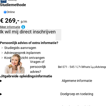
Studiemethode
Online
€ 269,-
p/m
Meer informatie
Ik wil mij direct inschrijven
Persoonlijk advies of extra informatie?
Studiegids aanvragen
Adviesgesprek inplannen
Kostenoverzicht ontvangen
Vragen of
persoonlijk
Bel 071 - 545 1234
WhatsApp
Adviesg
advies?
Uitgebreide opleidingsinformatie
Algemene informatie
Doelgroep en toelating