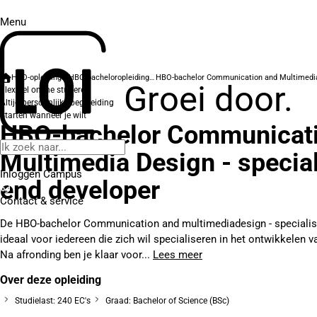
Menu
HBO-opleidingen
HBO-bacheloropleidingen
Groei door.
Flexibel online studeren
Altijd persoonlijke begeleiding
Starten wanneer je wilt
HBO-bachelor Communicati
Multimedia Design - special
Inloggen Campus
end developer
Contact
& service
De HBO-bachelor Communication and multimediadesign - specialisa
ideaal voor iedereen die zich wil specialiseren in het ontwikkelen 
Na afronding ben je klaar voor...
Lees meer
Over deze opleiding
Studielast: 240 EC's
Graad: Bachelor of Science (BSc)