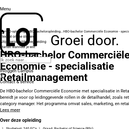
Menu
HBO-opleidingen
HBO-bacheloropleidingen
Groei door.
Flexibel online studeren
Altijd persoonlijke begeleiding
Starten wanneer je wilt
HBO-bachelor Commerciël
Economie - specialisatie
Inloggen Campus
Retailmanagement
Contact
& service
De HBO-bachelor Commerciële Economie met specialisatie in Re
bereidt je voor op leidinggevende rollen in de detailhandel, zoals r
category manager. Het programma omvat sales, marketing, en retail
Lees meer
Over deze opleiding
Studielast: 240 EC's
Graad: Bachelor of Science (BSc)