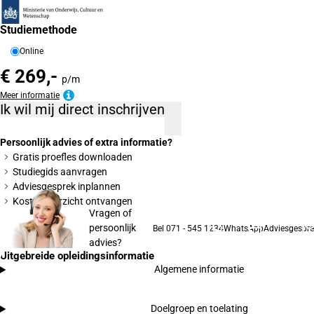
Studiemethode
Online
€ 269,-
p/m
Meer informatie
Ik wil mij direct inschrijven
Persoonlijk advies of extra informatie?
Gratis proefles downloaden
Studiegids aanvragen
Adviesgesprek inplannen
Kostenoverzicht ontvangen
Vragen of
persoonlijk
Bel 071 - 545 1234
WhatsApp
Adviesgespre
advies?
Uitgebreide opleidingsinformatie
Algemene informatie
Doelgroep en toelating