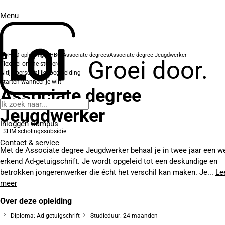
Menu
HBO-opleidingen
HBO Associate degrees
Associate degree Jeugdwerker
Groei door.
Flexibel online studeren
Altijd persoonlijke begeleiding
Starten wanneer je wilt
Associate degree
Jeugdwerker
Inloggen Campus
SLIM scholingssubsidie
Contact
& service
Met de Associate degree Jeugdwerker behaal je in twee jaar een we
erkend Ad-getuigschrift. Je wordt opgeleid tot een deskundige en
betrokken jongerenwerker die écht het verschil kan maken. Je...
Le
meer
Over deze opleiding
Diploma: Ad-getuigschrift
Studieduur: 24 maanden