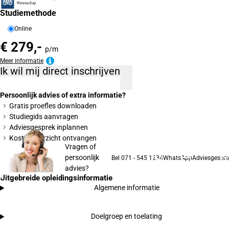
Studiemethode
Online
€ 279,-
p/m
Meer informatie
Ik wil mij direct inschrijven
Persoonlijk advies of extra informatie?
Gratis proefles downloaden
Studiegids aanvragen
Adviesgesprek inplannen
Kostenoverzicht ontvangen
Vragen of
persoonlijk
Bel 071 - 545 1234
WhatsApp
Adviesgespre
advies?
Uitgebreide opleidingsinformatie
Algemene informatie
Doelgroep en toelating