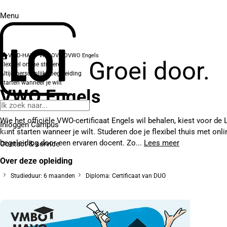
Menu
VWO-HAVO-VMBO
VWO
VWO Engels
Groei door.
Flexibel online studeren
Altijd persoonlijke begeleiding
Starten wanneer je wilt
VWO Engels
Wie het officiële VWO-certificaat Engels wil behalen, kiest voor de 
Inloggen Campus
kunt starten wanneer je wilt. Studeren doe je flexibel thuis met onli
begeleiding door een ervaren docent. Zo...
Lees meer
Contact
& service
Over deze opleiding
Studieduur: 6 maanden
Diploma: Certificaat van DUO