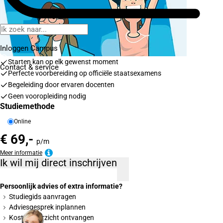
Inloggen Campus
Starten kan op elk gewenst moment
Contact
& service
Perfecte voorbereiding op officiële staatsexamens
Begeleiding door ervaren docenten
Geen vooropleiding nodig
Studiemethode
Online
€ 69,-
p/m
Meer informatie
Ik wil mij direct inschrijven
Persoonlijk advies of extra informatie?
Studiegids aanvragen
Adviesgesprek inplannen
Kostenoverzicht ontvangen