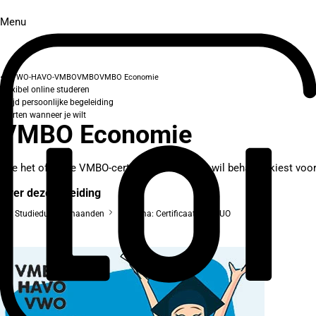
Menu
VWO-HAVO-VMBO
VMBO
VMBO Economie
Flexibel online studeren
Altijd persoonlijke begeleiding
Starten wanneer je wilt
VMBO Economie
Wie het officiële VMBO-certificaat economie wil behalen, kiest voor 
Over deze opleiding
Studieduur: 6 maanden
Diploma: Certificaat van DUO