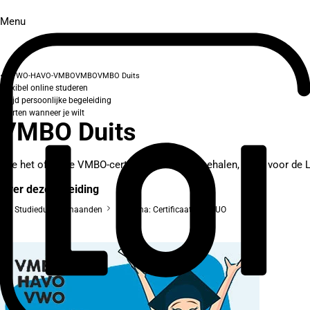
Menu
VWO-HAVO-VMBO
VMBO
VMBO Duits
Flexibel online studeren
Altijd persoonlijke begeleiding
Starten wanneer je wilt
VMBO Duits
Wie het officiële VMBO-certificaat Duits wil behalen, kiest voor de 
Over deze opleiding
Studieduur: 6 maanden
Diploma: Certificaat van DUO