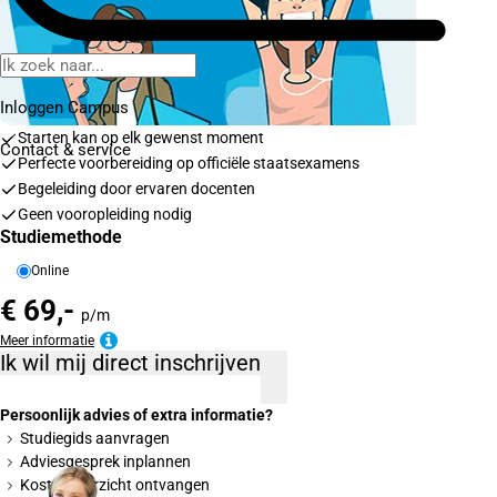
Inloggen Campus
Starten kan op elk gewenst moment
Contact
& service
Perfecte voorbereiding op officiële staatsexamens
Begeleiding door ervaren docenten
Geen vooropleiding nodig
Studiemethode
Online
€ 69,-
p/m
Meer informatie
Ik wil mij direct inschrijven
Persoonlijk advies of extra informatie?
Studiegids aanvragen
Adviesgesprek inplannen
Kostenoverzicht ontvangen