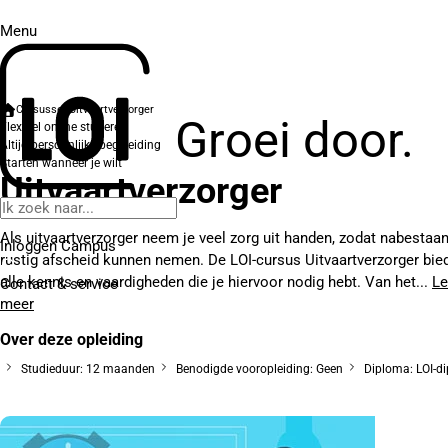
Menu
Cursussen
Uitvaartverzorger
Groei door.
Flexibel online studeren
Altijd persoonlijke begeleiding
Starten wanneer je wilt
Uitvaartverzorger
Als uitvaartverzorger neem je veel zorg uit handen, zodat nabestaa
Inloggen Campus
rustig afscheid kunnen nemen. De LOI-cursus Uitvaartverzorger bied
alle kennis en vaardigheden die je hiervoor nodig hebt. Van het...
Le
Contact
& service
meer
Over deze opleiding
Studieduur: 12 maanden
Benodigde vooropleiding: Geen
Diploma: LOI-d