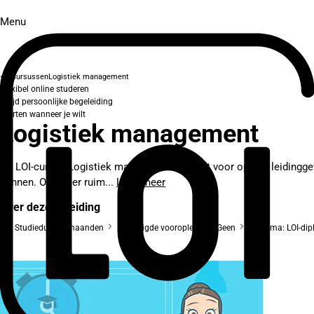
Menu
Cursussen
Logistiek management
Flexibel online studeren
Altijd persoonlijke begeleiding
Starten wanneer je wilt
Logistiek management
De LOI-cursus Logistiek management bereidt voor op een leidinggeve
kennen. Ook is er ruim...
Lees meer
Over deze opleiding
Studieduur: 4 maanden
Benodigde vooropleiding: Geen
Diploma: LOI-di