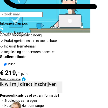
Inloggen Campus
Contact
& service
Geen vooropleiding nodig
Praktijkgericht en direct toepasbaar
Inclusief lesmateriaal
Begeleiding door ervaren docenten
Studiemethode
Online
€ 219,-
p/m
Meer informatie
Ik wil mij direct inschrijven
Persoonlijk advies of extra informatie?
Studiegids aanvragen
Kostenoverzicht ontvangen