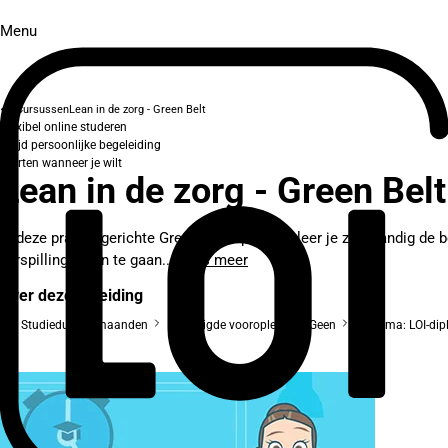
Menu
Cursussen
Lean in de zorg - Green Belt
Flexibel online studeren
Altijd persoonlijke begeleiding
Starten wanneer je wilt
Lean in de zorg - Green Belt
In deze praktijkgerichte Green Belt-opleiding leer je zelfstandig 
verspilling tegen te gaan...
Lees meer
Over deze opleiding
Studieduur: 4 maanden
Benodigde vooropleiding: Geen
Diploma: LOI-di