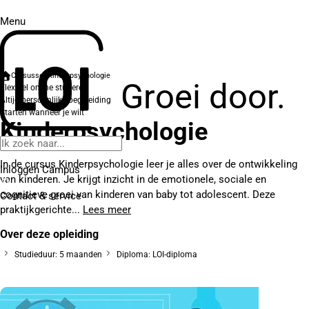
Menu
Cursussen
Kinderpsychologie
Groei door.
Flexibel online studeren
Altijd persoonlijke begeleiding
Starten wanneer je wilt
Kinderpsychologie
In de cursus Kinderpsychologie leer je alles over de ontwikkeling
Inloggen Campus
van kinderen. Je krijgt inzicht in de emotionele, sociale en
cognitieve groei van kinderen van baby tot adolescent. Deze
Contact
& service
praktijkgerichte...
Lees meer
Over deze opleiding
Studieduur: 5 maanden
Diploma: LOI-diploma