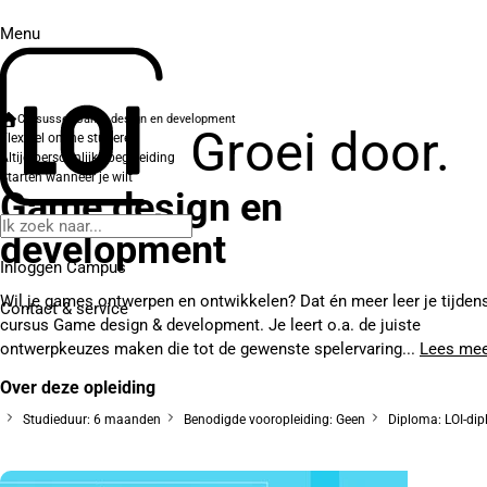
Menu
Cursussen
Game design en development
Groei door.
Flexibel online studeren
Altijd persoonlijke begeleiding
Starten wanneer je wilt
Game design en
development
Inloggen Campus
Wil je games ontwerpen en ontwikkelen? Dat én meer leer je tijden
Contact
& service
cursus Game design & development. Je leert o.a. de juiste
ontwerpkeuzes maken die tot de gewenste spelervaring...
Lees me
Over deze opleiding
Studieduur: 6 maanden
Benodigde vooropleiding: Geen
Diploma: LOI-di