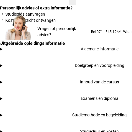
Persoonlijk advies of extra informatie?
Studiegids aanvragen
Kostenoverzicht ontvangen
Vragen of persoonlijk
Bel 071 - 545 1234
What
advies?
Uitgebreide opleidingsinformatie
Algemene informatie
Doelgroep en vooropleiding
Inhoud van de cursus
Examens en diploma
Studiemethode en begeleiding
Studieduur en kosten