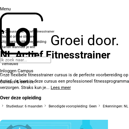
Menu
Cursussen
NL Actief Fitnesstrainer
Groei door.
Flexibel online studeren
Altijd persoonlijke begeleiding
Starten wanneer je wilt
NL Actief Fitnesstrainer
Vernieuwd
Inloggen Campus
Deze flexibele fitnesstrainer cursus is de perfecte voorbereiding o
Actief. Je leert in deze cursus een professioneel fitnessprogramma
Contact
& service
verzorgen. Straks kun je...
Lees meer
Over deze opleiding
Studieduur: 6 maanden
Benodigde vooropleiding: Geen
Erkenningen: NL 