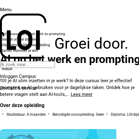
Menu
Cursussen
AI op het werk en prompting
Groei door.
Flexibel online studeren
Altijd persoonlijke begeleiding
Starten wanneer je wilt
AI op het werk en promptin
Nieuw
Inloggen Campus
Wil je AI slim inzetten in je werk? In deze cursus leer je effectief
prompten en AI gebruiken voor je dagelijkse taken. Ontdek hoe je
Contact
& service
betere vragen stelt aan AI-tools,...
Lees meer
Over deze opleiding
Studieduur: 4 maanden
Benodigde vooropleiding: Geen
Diploma: LOI-di