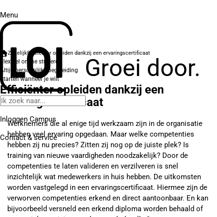
Menu
Zakelijk
Efficiënter opleiden dankzij een ervaringscertificaat
Groei door.
Flexibel online studeren
Altijd persoonlijke begeleiding
Starten wanneer je wilt
Efficiënter opleiden dankzij een
ervaringscertificaat
Inloggen Campus
Werknemers die al enige tijd werkzaam zijn in de organisatie
hebben veel ervaring opgedaan. Maar welke competenties
Contact
& service
hebben zij nu precies? Zitten zij nog op de juiste plek? Is
training van nieuwe vaardigheden noodzakelijk? Door de
competenties te laten valideren en verzilveren is snel
inzichtelijk wat medewerkers in huis hebben. De uitkomsten
worden vastgelegd in een ervaringscertificaat. Hiermee zijn de
verworven competenties erkend en direct aantoonbaar. En kan
bijvoorbeeld versneld een erkend diploma worden behaald of