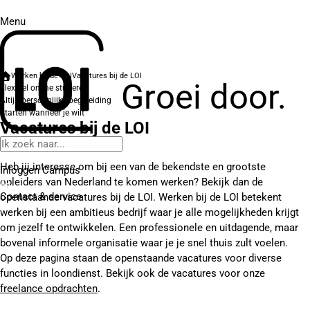
Menu
Werken bij de LOI
Vacatures bij de LOI
Groei door.
Flexibel online studeren
Altijd persoonlijke begeleiding
Starten wanneer je wilt
Vacatures bij de LOI
Heb jij interesse om bij een van de bekendste en grootste
Inloggen Campus
opleiders van Nederland te komen werken? Bekijk dan de
Contact
& service
openstaande vacatures bij de LOI. Werken bij de LOI betekent
werken bij een ambitieus bedrijf waar je alle mogelijkheden krijgt
om jezelf te ontwikkelen. Een professionele en uitdagende, maar
bovenal informele organisatie waar je je snel thuis zult voelen.
Op deze pagina staan de openstaande vacatures voor diverse
functies in loondienst. Bekijk ook de vacatures voor onze
freelance opdrachten
.