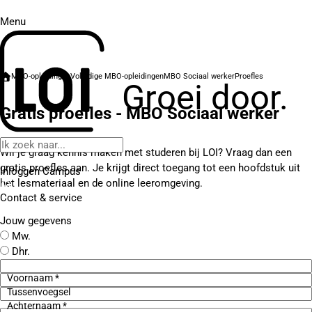
Menu
MBO-opleidingen
Volledige MBO-opleidingen
MBO Sociaal werker
Proefles
Groei door.
Gratis proefles - MBO Sociaal werker
Wil je graag kennis maken met studeren bij LOI? Vraag dan een
gratis proefles aan. Je krijgt direct toegang tot een hoofdstuk uit
Inloggen Campus
het lesmateriaal en de online leeromgeving.
Contact
& service
Jouw gegevens
Mw.
Dhr.
Voornaam *
Tussenvoegsel
Achternaam *