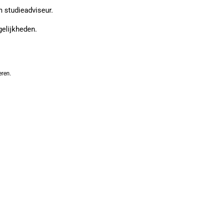
n studieadviseur.
gelijkheden.
eren.