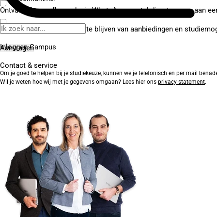
Ontvang de proefles ook via WhatsApp en stel direct vragen aan ee
Ja, ik wil graag op de hoogte blijven van aanbiedingen en studiemo
Inloggen Campus
Contact
& service
Om je goed te helpen bij je studiekeuze, kunnen we je telefonisch en per mail benad
Wil je weten hoe wij met je gegevens omgaan? Lees hier ons
privacy statement
.