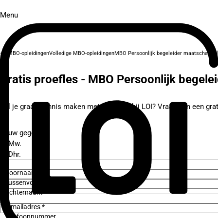
Menu
MBO-opleidingen
Volledige MBO-opleidingen
MBO Persoonlijk begeleider maatschappeli
Gratis proefles - MBO Persoonlijk begele
Wil je graag kennis maken met studeren bij LOI? Vraag dan een grati
Jouw gegevens
Mw.
Dhr.
Voornaam *
Tussenvoegsel
Achternaam *
E-mailadres *
Telefoonnummer